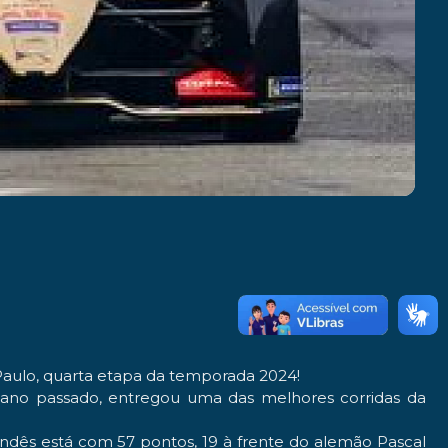
Paulo
, quarta etapa da temporada 2024!
ano passado, entregou uma das melhores corridas da
landês está com 57 pontos, 19 à frente do alemão
Pascal