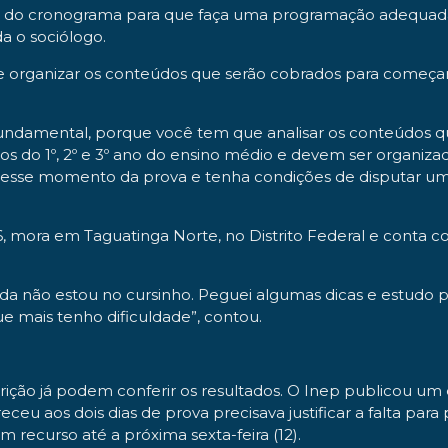
as do cronograma para que faça uma programação adequada
da o sociólogo.
e organizar os conteúdos que serão cobrados para começa
ndamental, porque você tem que analisar os conteúdos q
s do 1º, 2º e 3º ano do ensino médio e devem ser organiza
esse momento da prova e tenha condições de disputar uma 
16, mora em Taguatinga Norte, no Distrito Federal e cont
a não estou no cursinho. Peguei algumas dicas e estudo 
e mais tenho dificuldade”, contou.
ção já podem conferir os resultados. O Inep publicou um edi
 aos dois dias de prova precisava justificar a falta para 
om recurso até a próxima sexta-feira (12).