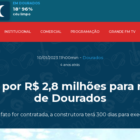
EM DOURADOS
18° 96%
céu limpo
INSTITUCIONAL
COMERCIAL
PROGRAMAÇÃO
GRANDE FM TV
-
10/01/2023 11h00min
Dourados
4 anos atrás
 por R$ 2,8 milhões para
de Dourados
ato for contratada, a construtora terá 300 dias para exe