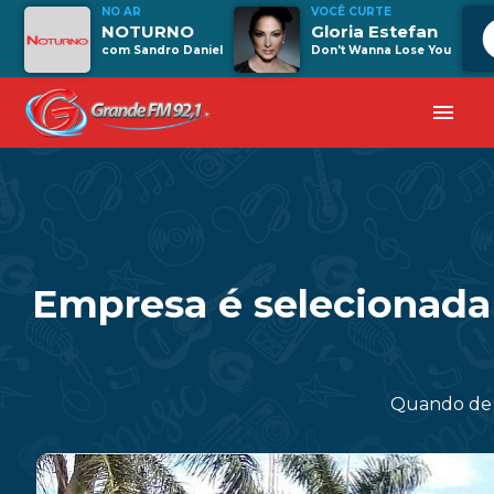
NO AR
VOCÊ CURTE
NOTURNO
Gloria Estefan
com Sandro Daniel
Don't Wanna Lose You
menu
Empresa é selecionada
Quando de f