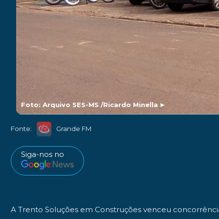
Foto: Arquivo SES-MS /Ricardo Minella
►
Fonte:
Grande FM
Siga-nos no
A Trento Soluções em Construções venceu concorrência p