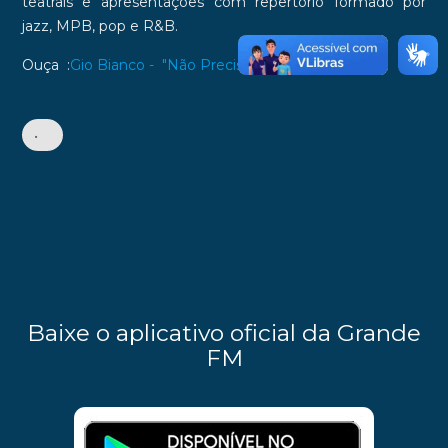
teatrais e apresentações com repertório formado por
jazz, MPB, pop e R&B.
Ouça :
Gio Bianco - "Não Precisa Mudar"
•
Baixe o aplicativo oficial da Grande
FM