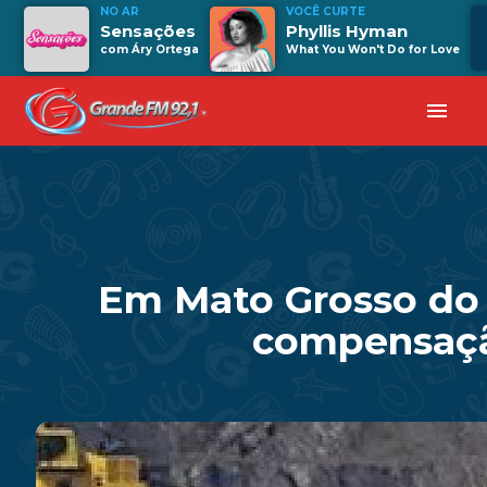
NO AR
VOCÊ CURTE
Sensações
Phyllis Hyman
com Áry Ortega
What You Won't Do for Love
menu
Em Mato Grosso do 
compensação