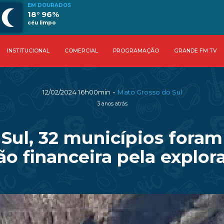
EM DOURADOS
18° 96%
céu limpo
INSTITUCIONAL
COMERCIAL
PROGRAMAÇÃO
GRANDE FM TV
-
12/02/2024 16h00min
Mato Grosso do Sul
3 anos atrás
Sul, 32 municípios foram
 financeira pela explor