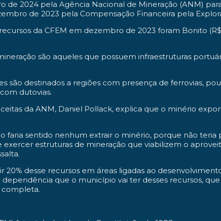
eiro de 2024 pela Agência Nacional de Mineração (ANM) para
zembro de 2023 pela Compensação Financeira pela Explor
ecursos da CFEM em dezembro de 2023 foram Bonito (R$ 27.
mineração são aqueles que possuem infraestruturas portuár
es são destinados a regiões com presença de ferrovias, pou
 com dutovias.
itas da ANM, Daniel Pollack, explica que o minério export
o faria sentido nenhum extrair o minério, porque não teria 
 de exercer estruturas de mineração que viabilizem o aprov
salta.
tir 20% desse recursos em áreas ligadas ao desenvolvimento
 dependência que o município vai ter desses recursos, que s
, completa.