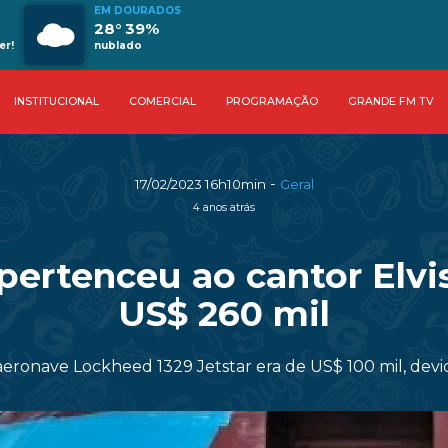
EM DOURADOS
28° 39%
er!
nublado
INSTITUCIONAL
COMERCIAL
PROGRAMAÇÃO
GRANDE FM TV
-
17/02/2023 16h10min
Geral
4 anos atrás
 pertenceu ao cantor Elvi
US$ 260 mil
eronave Lockheed 1329 Jetstar era de US$ 100 mil, dev