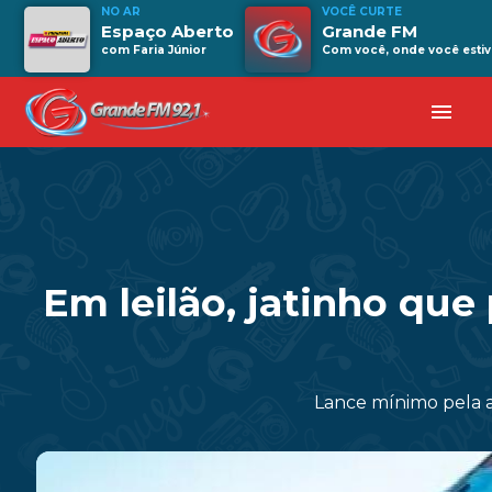
NO AR
VOCÊ CURTE
Espaço Aberto
Grande FM
com Faria Júnior
Com você, onde você estiv
menu
Em leilão, jatinho que
Lance mínimo pela a