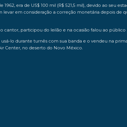
de 1962, era de
US$ 100 mil
(R$ 521,5 mil), devido ao seu es
 levar em consideração a correção monetária depois de qu
 do cantor, participou do leilão e na ocasião falou ao público
usá-lo durante turnês com sua banda e o vendeu na prima
Air Center
, no deserto do
Novo México
.