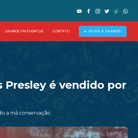
GRANDE FM EVENTOS
CONTATO
► OUVIR A GRANDE!
s Presley é vendido por
ido a má conservação