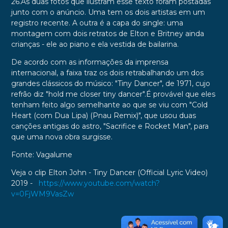
26.As duas fotos que ilustram esse texto foram postadas
junto com o anúncio. Uma tem os dois artistas em um
registro recente. A outra é a capa do single: uma
montagem com dois retratos de Elton e Britney ainda
crianças - ele ao piano e ela vestida de bailarina.
De acordo com as informações da imprensa
internacional, a faixa traz os dois retrabalhando um dos
grandes clássicos do músico: "Tiny Dancer", de 1971, cujo
refrão diz "hold me closer tiny dancer".É provável que eles
tenham feito algo semelhante ao que se viu com "Cold
Heart (com Dua Lipa) (Pnau Remix)", que usou duas
canções antigas do astro, "Sacrifice e Rocket Man", para
que uma nova obra surgisse.
Fonte: Vagalume
Veja o clip Elton John - Tiny Dancer (Official Lyric Video)
2019 -
https://www.youtube.com/watch?
v=0FjWM9VasZw