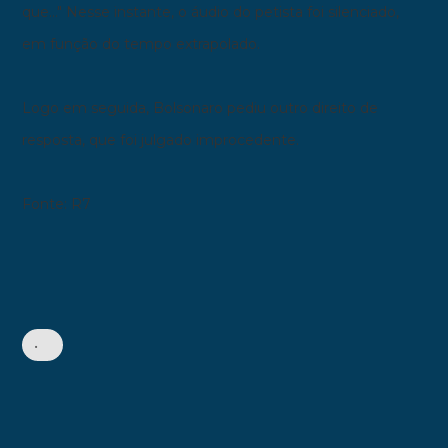
que..." Nesse instante, o áudio do petista foi silenciado,
em função do tempo extrapolado.
Logo em seguida, Bolsonaro pediu outro direito de
resposta, que foi julgado improcedente.
Fonte: R7
•