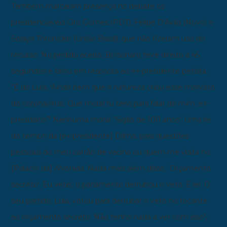
Também marcaram presença no debate os
presidenciáveis Ciro Gomes (PDT), Felipe D'Avila (Novo) e
Soraya Thronicke (União Brasil), que não fizeram uso do
recurso.
No pedido aceito, Bolsonaro teve direito a 45
segundos e falou em resposta ao ex-presidente petista.
"É do Lula. 'Ainda bem que a natureza criou esse monstro
do coronavírus'. Que moral tu tens para falar de mim, ex-
presidiário? Nenhuma moral. 'Sigilo de 100 anos'. Uma lei
do tempo da [ex-presidente] Dilma, para questões
pessoais do meu cartão de vacina ou quem me visita no
[Palácio da] Alvorada. Nada mais além disso. 'Orçamento
secreto'. Eu vetei, o parlamento derrubou o veto. É lei. O
seu partido, Lula, votou para derrubar o veto no tocante
ao orçamento secreto. Não tenho nada a ver com isso",