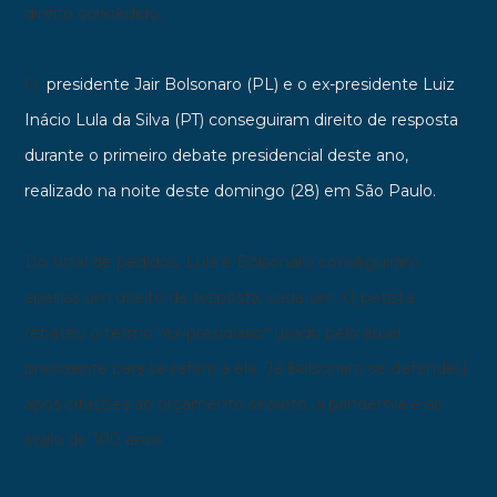
direito concedido.
O
presidente Jair Bolsonaro (PL) e o ex-presidente Luiz
Inácio Lula da Silva (PT) conseguiram direito de resposta
durante o primeiro debate presidencial deste ano,
realizado na noite deste domingo (28) em São Paulo.
Do total de pedidos, Lula e Bolsonaro conseguiram
apenas um direito de resposta, cada um. O petista
rebateu o termo "ex-presidiário" usado pelo atual
presidente para se referir a ele. Já Bolsonaro se defendeu
após citações ao orçamento secreto, à pandemia e ao
sigilo de 100 anos.