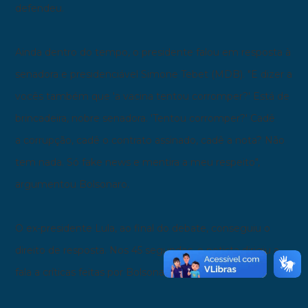
defendeu.
Ainda dentro do tempo, o presidente falou em resposta à
senadora e presidenciável Simone Tebet (MDB). "E dizer a
vocês também que 'a vacina tentou corromper?' Está de
brincadeira, nobre senadora. 'Tentou corromper?' Cadê
a corrupção, cadê o contrato assinado, cadê a nota? Não
tem nada. Só fake news e mentira a meu respeito",
argumentou Bolsonaro.
O ex-presidente Lula, ao final do debate, conseguiu o
direito de resposta. Nos 45 segundos, o petista dirigiu a
fala a críticas feitas por Bolsonaro.