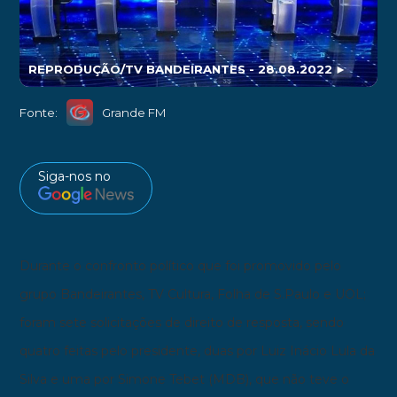
REPRODUÇÃO/TV BANDEIRANTES - 28.08.2022
►
Fonte:
Grande FM
Siga-nos no
Durante o confronto
político que foi promovido pelo
grupo Bandeirantes, TV Cultura, Folha de S.Paulo e UOL;
foram sete solicitações de direito de resposta, sendo
quatro feitas pelo presidente, duas por Luiz Inácio Lula da
Silva e uma por Simone Tebet
(MDB), que não teve o