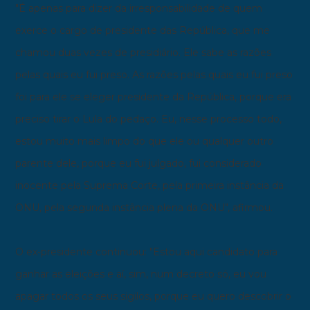
"É apenas para dizer da irresponsabilidade de quem
exerce o cargo de presidente das República, que me
chamou duas vezes de presidiário. Ele sabe as razões
pelas quais eu fui preso. As razões pelas quais eu fui preso
foi para ele se eleger presidente da República, porque era
preciso tirar o Lula do pedaço. Eu, nesse processo todo,
estou muito mais limpo do que ele ou qualquer outro
parente dele, porque eu fui julgado, fui considerado
inocente pela Suprema Corte, pela primeira instância da
ONU, pela segunda instância plena da ONU", afirmou.
O ex-presidente continuou: "Estou aqui candidato para
ganhar as eleições e aí, sim, num decreto só, eu vou
apagar todos os seus sigilos, porque eu quero descobrir o