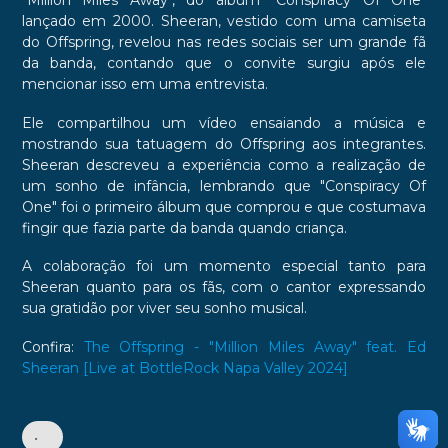
"Million Miles Away", do álbum "Conspiracy Of One"
lançado em 2000. Sheeran, vestido com uma camiseta
do Offspring, revelou nas redes sociais ser um grande fã
da banda, contando que o convite surgiu após ele
mencionar isso em uma entrevista.
Ele compartilhou um vídeo ensaiando a música e
mostrando sua tatuagem do Offspring aos integrantes.
Sheeran descreveu a experiência como a realização de
um sonho de infância, lembrando que "Conspiracy Of
One" foi o primeiro álbum que comprou e que costumava
fingir que fazia parte da banda quando criança.
A colaboração foi um momento especial tanto para
Sheeran quanto para os fãs, com o cantor expressando
sua gratidão por viver seu sonho musical.
Confira:
The Offspring - "Million Miles Away" feat. Ed
Sheeran [Live at BottleRock Napa Valley 2024]
•