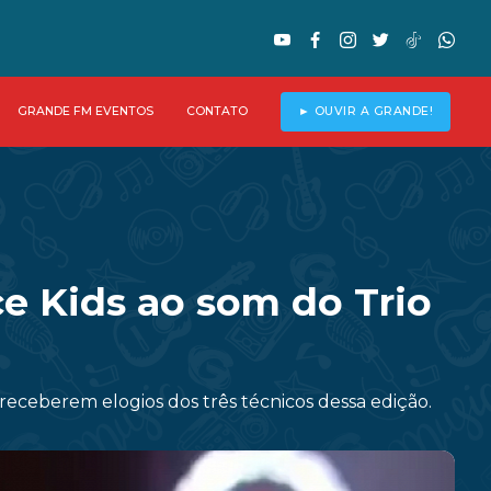
GRANDE FM EVENTOS
CONTATO
► OUVIR A GRANDE!
ce Kids ao som do Trio
eceberem elogios dos três técnicos dessa edição.