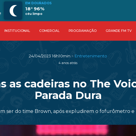
EM DOURADOS
18° 96%
!
céu limpo
INSTITUCIONAL
COMERCIAL
PROGRAMAÇÃO
GRANDE FM TV
-
24/04/2023 16h10min
Entretenimento
4 anos atrás
s as cadeiras no The Voi
Parada Dura
 ser do time Brown, após expludirem o fofurômetro e r