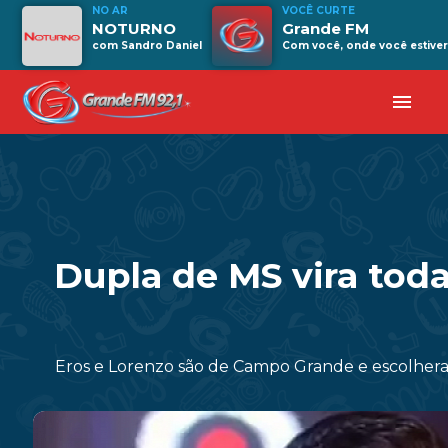
NO AR
VOCÊ CURTE
NOTURNO
Grande FM
com Sandro Daniel
Com você, onde você estiver
menu
Dupla de MS vira toda
Eros e Lorenzo são de Campo Grande e escolheram