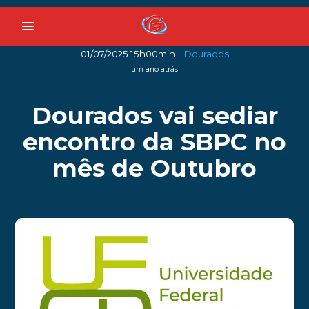
menu
-
01/07/2025 15h00min
Dourados
um ano atrás
Dourados vai sediar
encontro da SBPC no
mês de Outubro