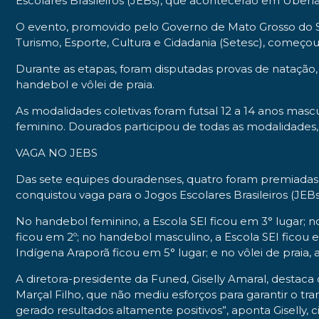
Escolares Brasileiros (JEBs), que acontecerão em Uberl
O evento, promovido pelo Governo de Mato Grosso do S
Turismo, Esporte, Cultura e Cidadania (Setesc), começo
Durante as etapas, foram disputadas provas de natação, xad
handebol e vôlei de praia.
As modalidades coletivas foram futsal 12 a 14 anos masc
feminino. Dourados participou de todas as modalidades
VAGA NO JEBS
Das sete equipes douradenses, quatro foram premiadas,
conquistou vaga para o Jogos Escolares Brasileiros (JEB
No handebol feminino, a Escola SEI ficou em 3° lugar; 
ficou em 2º; no handebol masculino, a Escola SEI ficou e
Indígena Araporã ficou em 5° lugar; e no vôlei de praia,
A diretora-presidente da Funed, Giselly Amaral, destaca
Marçal Filho, que não mediu esforços para garantir o tra
gerado resultados altamente positivos”, aponta Giselly