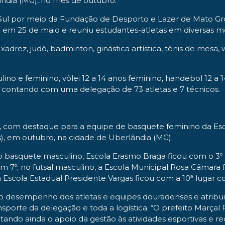
ândia (MG), no mês de outubro.
ul por meio da Fundação de Desporto e Lazer de Mato Gros
u em 25 de maio e reuniu estudantes-atletas em diversas m
rez, judô, badminton, ginástica artística, tênis de mesa, wre
ulino e feminino, vôlei 12 a 14 anos feminino, handebol 12 
, contando com uma delegação de 73 atletas e 7 técnicos.
 com destaque para a equipe de basquete feminino da Esco
s), em outubro, na cidade de Uberlândia (MG).
no basquete masculino, Escola Erasmo Braga ficou com o 3º 
m 7º; no futsal masculino, a Escola Municipal Rosa Câmara f
 a Escola Estadual Presidente Vargas ficou com a 10ª lugar c
 o desempenho dos atletas e equipes douradenses e atribui a
nsporte da delegação e toda a logística. “O prefeito Marçal
, citando ainda o apoio da gestão às atividades esportivas