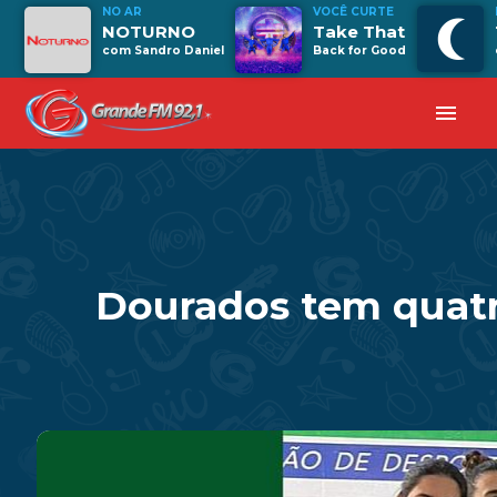
NO AR
VOCÊ CURTE
NOTURNO
Take That
com Sandro Daniel
Back for Good
menu
Dourados tem quatr