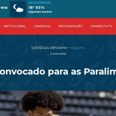
EM DOURADOS
rera
18° 93%
algumas nuvens
INSTITUCIONAL
COMERCIAL
PROGRAMAÇÃO
GRANDE FM TV
-
12/07/2024 08h30min
Esporte
2 anos atrás
onvocado para as Paralim