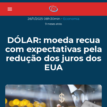
menu
-
26/11/2025 08h30min
Economia
9 meses atrás
DÓLAR: moeda recua
com expectativas pela
redução dos juros dos
EUA