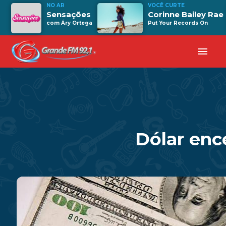
NO AR
VOCÊ CURTE
Sensações
Corinne Bailey Rae
com Áry Ortega
Put Your Records On
menu
Dólar enc