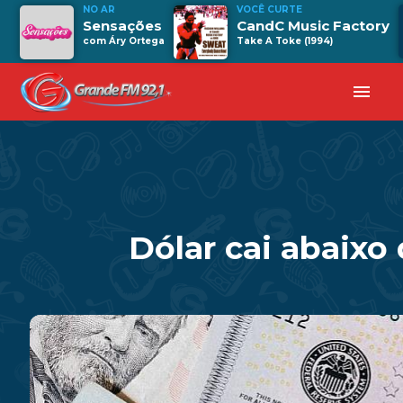
NO AR
VOCÊ CURTE
Sensações
CandC Music Factory
com Áry Ortega
Take A Toke (1994)
menu
Dólar cai abaixo 