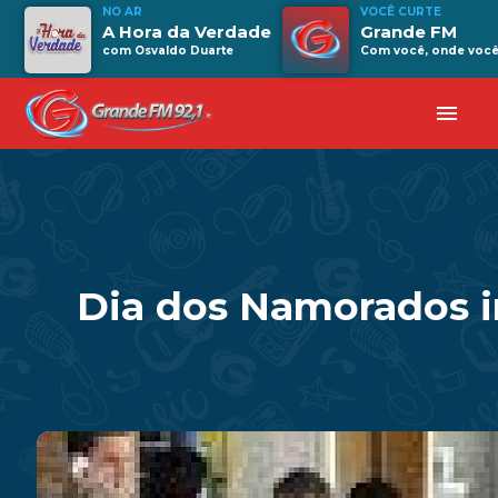
NO AR
VOCÊ CURTE
A Hora da Verdade
Grande FM
com Osvaldo Duarte
Com você, onde você 
menu
Dia dos Namorados 