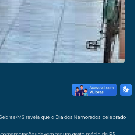
Sebrae/MS revela que o Dia dos Namorados, celebrado
as comemorações devem ter um gasto médio de R$