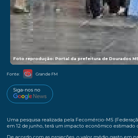
Foto reprodução: Portal da prefeitura de Dourados M
Fonte:
Grande FM
Siga-nos no
Uma pesquisa realizada pela Fecomércio-MS (Federaçã
em 12 de junho, terá um impacto econômico estimado d
De acordo com as projeções, o valor médio gasto em 