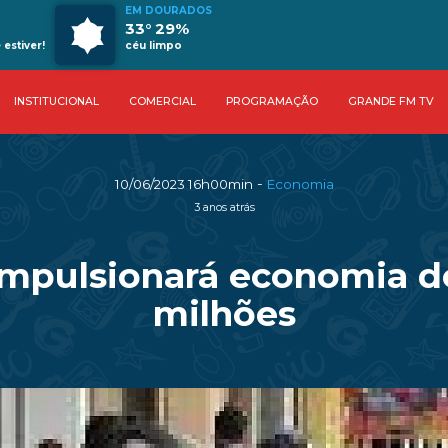
EM DOURADOS
33° 29%
estiver!
céu limpo
INSTITUCIONAL
COMERCIAL
PROGRAMAÇÃO
GRANDE FM TV
-
10/06/2023 16h00min
Economia
3 anos atrás
impulsionará economia d
milhões