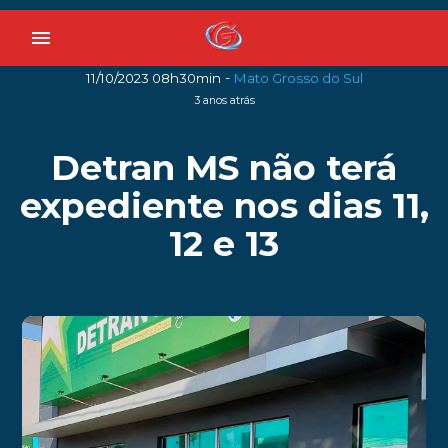
menu
-
11/10/2023 08h30min
Mato Grosso do Sul
3 anos atrás
Detran MS não terá
expediente nos dias 11,
12 e 13