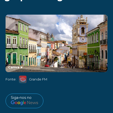
Canva
►
Fonte:
Grande FM
Siga-nos no