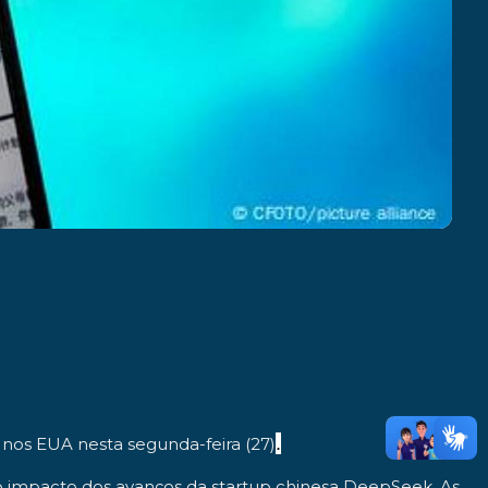
.
os nos EUA nesta segunda-feira (27)
 ao impacto dos avanços da startup chinesa DeepSeek. As