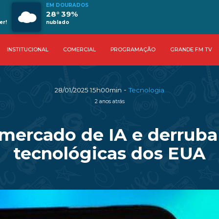
EM DOURADOS
28° 39%
er!
nublado
INSTITUCIONAL
COMERCIAL
PROGRAMAÇÃO
GRANDE FM TV
-
28/01/2025 15h00min
Tecnologia
2 anos atrás
mercado de IA e derruba
tecnológicas dos EUA