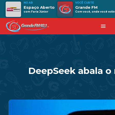
NO AR
VOCÊ CURTE
Espaço Aberto
Grande FM
com Faria Júnior
Com você, onde você estiv
menu
DeepSeek abala o 