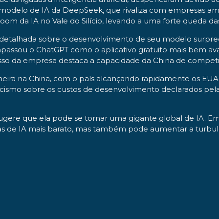
modelo de IA da DeepSeek, que rivaliza com empresas a
boom da IA no Vale do Silício, levando a uma forte queda d
 detalhada sobre o desenvolvimento de seu modelo surpr
passou o ChatGPT como o aplicativo gratuito mais bem ava
esso da empresa destaca a capacidade da China de compet
eira na China, com o país alcançando rapidamente os EUA 
ismo sobre os custos de desenvolvimento declarados pela 
 sugere que ela pode se tornar uma gigante global de IA. E
s de IA mais barato, mas também pode aumentar a turbulên