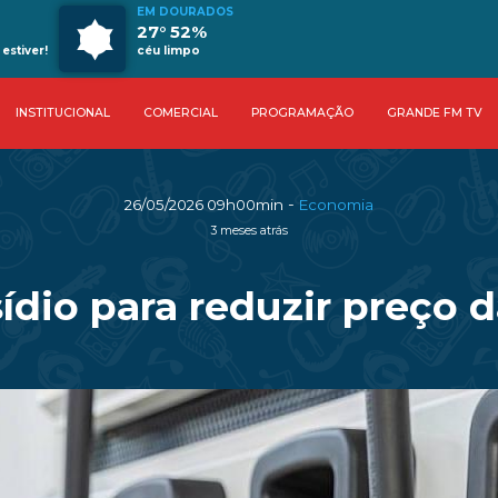
EM DOURADOS
27° 52%
estiver!
céu limpo
INSTITUCIONAL
COMERCIAL
PROGRAMAÇÃO
GRANDE FM TV
-
26/05/2026 09h00min
Economia
3 meses atrás
dio para reduzir preço d