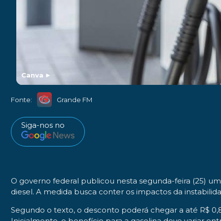
Canva
►
Fonte:
Grande FM
Siga-nos no
O governo federal publicou nesta segunda-feira (25) u
diesel. A medida busca conter os impactos da instabilida
Segundo o texto, o desconto poderá chegar a até R$ 0,89 
Inicialmente, o benefício para a gasolina deve variar entr