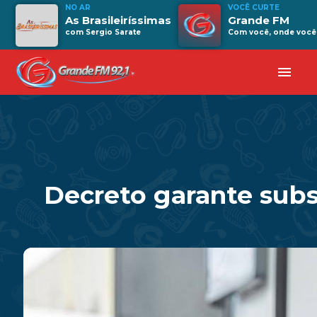
NO AR
VOCÊ CURTE
As Brasileiríssimas
Grande FM
com Sergio Sarate
Com você, onde você 
menu
Decreto garante subsí