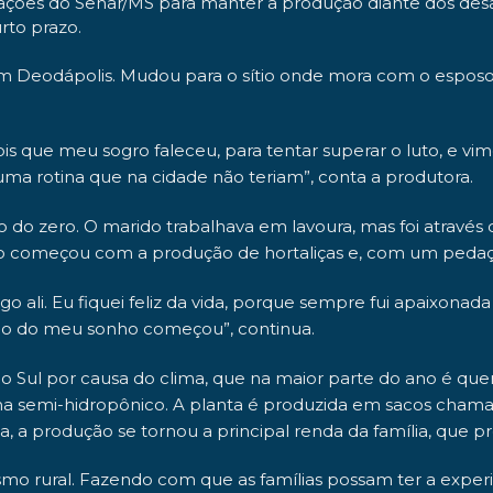
ões do Senar/MS para manter a produção diante dos desafio
rto prazo.
 em Deodápolis. Mudou para o sítio onde mora com o esposo
is que meu sogro faleceu, para tentar superar o luto, e v
uma rotina que na cidade não teriam”,
conta a produtora.
o zero. O marido trabalhava em lavoura, mas foi através 
 começou com a produção de hortaliças e, com um pedaço d
ali. Eu fiquei feliz da vida, porque sempre fui apaixonada
ção do meu sonho começou”,
continua.
l por causa do clima, que na maior parte do ano é quente. 
ema semi-hidropônico. A planta é produzida em sacos chama
, a produção se tornou a principal renda da família, que 
rismo rural. Fazendo com que as famílias possam ter a expe