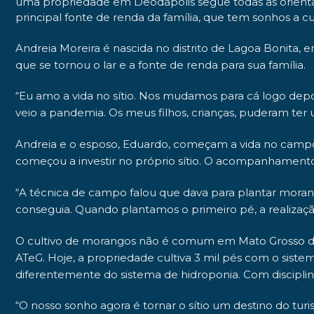
uma propriedade em Deodápolis segue todas as orientaç
principal fonte de renda da família, que tem sonhos a cu
Andreia Moreira é nascida no distrito de Lagoa Bonita,
que se tornou o lar e a fonte de renda para sua família.
“Eu amo a vida no sítio. Nos mudamos para cá logo depo
veio a pandemia. Os meus filhos, crianças, puderam ter 
Andreia e o esposo, Eduardo, começam a vida no campo d
começou a investir no próprio sítio. O acompanhamento
“A técnica de campo falou que dava para plantar morango 
conseguia. Quando plantamos o primeiro pé, a realiza
O cultivo de morangos não é comum em Mato Grosso do Su
ATeG. Hoje, a propriedade cultiva 3 mil pés com o sist
diferentemente do sistema de hidroponia. Com disciplina
“O nosso sonho agora é tornar o sítio um destino do tu