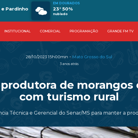
EM DOURADOS
 e Pardinho
23° 50%
nublado
INSTITUCIONAL
COMERCIAL
PROGRAMAÇÃO
GRANDE FM TV
-
28/10/2023 15h00min
Mato Grosso do Sul
3 anos atrás
s: produtora de morangos
com turismo rural
ência Técnica e Gerencial do Senar/MS para manter a p