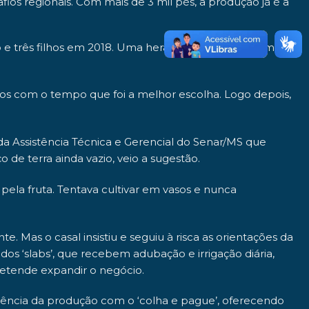
s regionais. Com mais de 3 mil pés, a produção já é a
 e três filhos em 2018. Uma herança do avô para a mãe,
imos com o tempo que foi a melhor escolha. Logo depois,
da Assistência Técnica e Gerencial do Senar/MS que
e terra ainda vazio, veio a sugestão.
 pela fruta. Tentava cultivar em vasos e nunca
Mas o casal insistiu e seguiu à risca as orientações da
dos ‘
slabs
’, que recebem adubação e irrigação diária,
pretende expandir o negócio.
riência da produção com o ‘colha e pague’, oferecendo