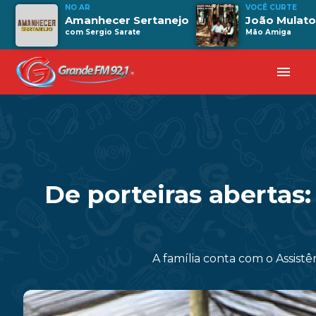
NO AR
VOCÊ CURTE
Amanhecer Sertanejo
João Mulato
com Sergio Sarate
Mão Amiga
menu
De porteiras aberta
A família conta com o Assist