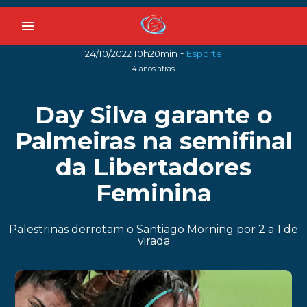
menu
-
24/10/2022 10h20min
Esporte
4 anos atrás
Day Silva garante o
Palmeiras na semifinal
da Libertadores
Feminina
Palestrinas derrotam o Santiago Morning por 2 a 1 de
virada