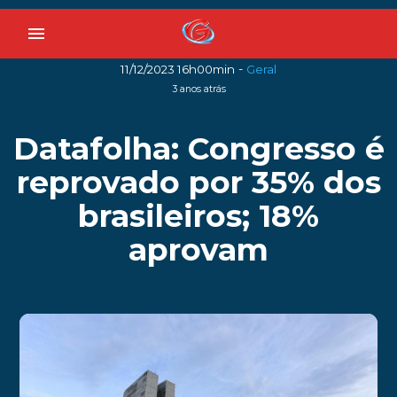
menu
-
11/12/2023 16h00min
Geral
3 anos atrás
Datafolha: Congresso é
reprovado por 35% dos
brasileiros; 18%
aprovam