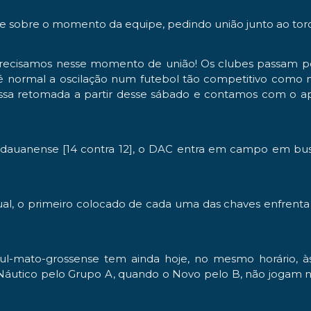
ube sobre o momento da equipe, pedindo união junto ao tor
recisamos nesse momento de união! Os clubes passam por 
 é normal a oscilação num futebol tão competitivo como n
sa retomada a partir desse sábado e contamos com o ap
dauanense [14 contra 12], o DAC entra em campo em busca
, o primeiro colocado de cada uma das chaves enfrenta 
-mato-grossense tem ainda hoje, no mesmo horário, às 
utico pelo Grupo A, quando o Novo pelo B, não jogam nes