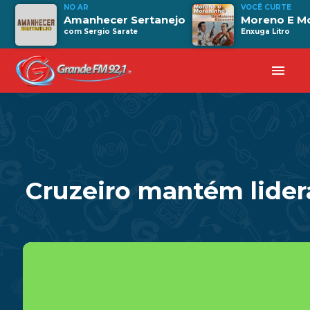
NO AR
VOCÊ CURTE
Amanhecer Sertanejo
Moreno E M
com Sergio Sarate
Enxuga Litro
menu
Cruzeiro mantém lider