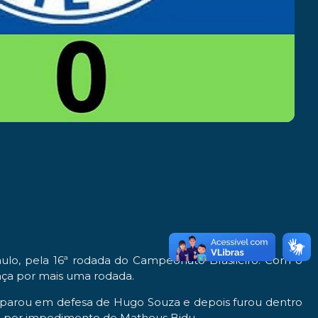
aulo, pela 16ª rodada do Campeonato Brasileiro. Com o
ança por mais uma rodada.
e parou em defesa de Hugo Souza e depois furou dentro
ada por impedimento de Matheus Bidu