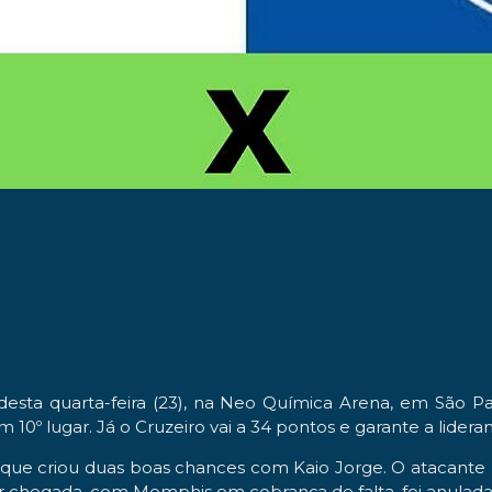
desta quarta-feira (23), na Neo Química Arena, em São P
10º lugar. Já o Cruzeiro vai a 34 pontos e garante a lider
, que criou duas boas chances com Kaio Jorge. O atacant
lhor chegada, com Memphis em cobrança de falta, foi anul