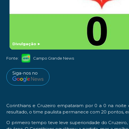
Divulgação
►
Fonte:
Campo Grande News
Siga-nos no
Corinthians e Cruzeiro empataram por 0 a 0 na noite 
resultado, o time paulista permanece com 20 pontos, em 
O primeiro tempo teve leve superioridade do Cruzeiro
da área. O Corinthians equilibrou a partida, mas a me