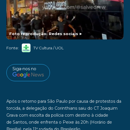
Foto reprodução: Redes sociais
►
Fonte:
TV Cultura / UOL
Siga-nos no
Após o retorno para São Paulo por causa de protestos da
torcida, a delegação do
Corinthians
saiu do
CT Joaquim
Grava
com escolta da polícia com destino à cidade
de
Santos
, onde enfrenta o
Peixe
às
20h (Horário de
Brasília),
pela
11ª rodada do Brasileirã
o
.