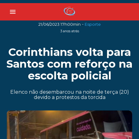
menu
-
21/06/2023 17h00min
Esporte
3 anos atrás
Corinthians volta para
Santos com reforço na
escolta policial
Elenco não desembarcou na noite de terça (20)
devido a protestos da torcida