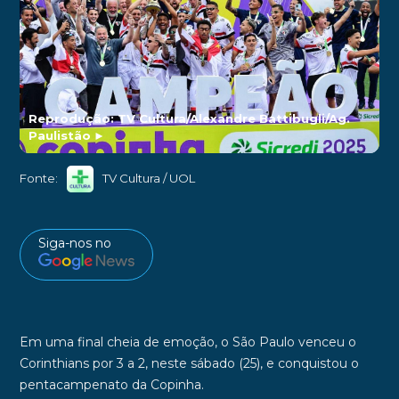
Reprodução: TV Cultura/Alexandre Battibugli/Ag.
Paulistão
►
Fonte:
TV Cultura / UOL
Siga-nos no
Em uma final cheia de emoção, o
São Paulo venceu o
Corinthians por 3 a 2
, neste sábado (25), e
conquistou o
pentacampenato da Copinha
.