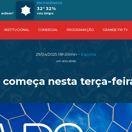
EM DOURADOS
32° 32%
estiver!
céu limpo
INSTITUCIONAL
COMERCIAL
PROGRAMAÇÃO
GRANDE FM TV
-
29/04/2025 16h30min
Esporte
um ano atrás
e começa nesta terça-fei