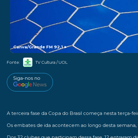
Canva/Grande FM 92,1
►
Fonte:
TV Cultura / UOL
Siga-nos no
A terceira fase da
Copa do Brasil
começa nesta terça-fei
Os embates de ida acontecem ao longo desta semana, e
Dos
32 clubes
que participam dessa fase,
12 entraram di