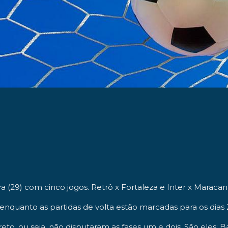
ra (29) com cinco jogos.
Retrô x Fortaleza
e
Inter x Maracan
nquanto as partidas de volta estão marcadas para os dias
reto
, ou seja, não disputaram as fases um e dois. São eles: 