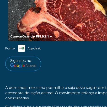
Canva/Grande FM 92,1
►
Fonte:
Agrolink
Siga-nos no
A demanda mexicana por milho e soja deve seguir em t
crescente de ração animal. O movimento reforça a impo
consolidadas.
O México é hoje o principal mercado das exportações 