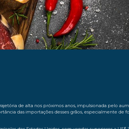
rajetória de alta nos próximos anos, impulsionada pelo a
rtância das importações desses grãos, especialmente de fo
agrícolas dos Estados Unidos, com vendas superiores a US