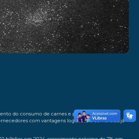
umento do consumo de carnes e pela necessidade
rnecedores com vantagens logísticas e comerciais já
$ 30 bilhões em 2024, crescimento próximo de 7% em