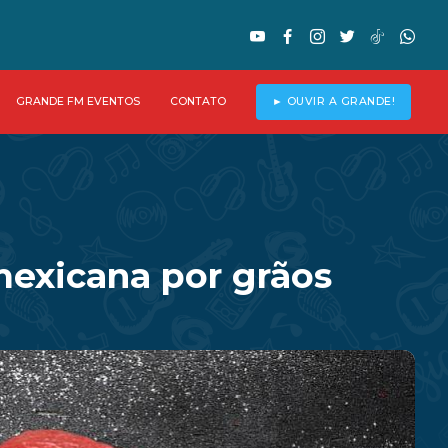
GRANDE FM EVENTOS
CONTATO
► OUVIR A GRANDE!
exicana por grãos