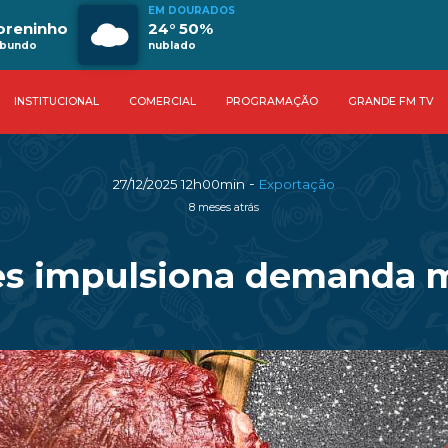
EM DOURADOS
oreninho
24° 50%
abundo
nublado
INSTITUCIONAL
COMERCIAL
PROGRAMAÇÃO
GRANDE FM TV
-
27/12/2025 12h00min
Exportação
8 meses atrás
s impulsiona demanda m