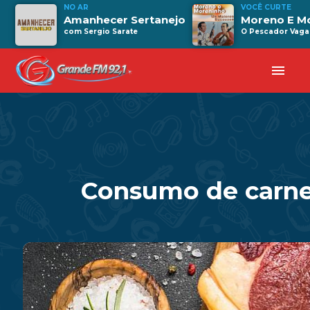
NO AR
VOCÊ CURTE
Amanhecer Sertanejo
Moreno E M
com Sergio Sarate
O Pescador Vag
menu
Consumo de carne