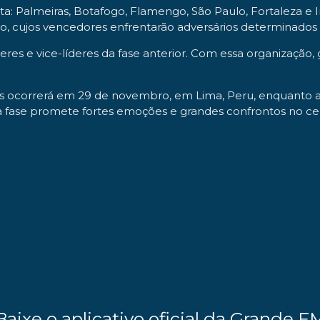
uta: Palmeiras, Botafogo, Flamengo, São Paulo, Fortaleza e 
ulo, cujos vencedores enfrentarão adversários determinado
íderes e vice-líderes da fase anterior. Com essa organizaç
res ocorrerá em 29 de novembro, em Lima, Peru, enquanto a
ma fase promete fortes emoções e grandes confrontos no ce
Baixe o aplicativo oficial da Grande F