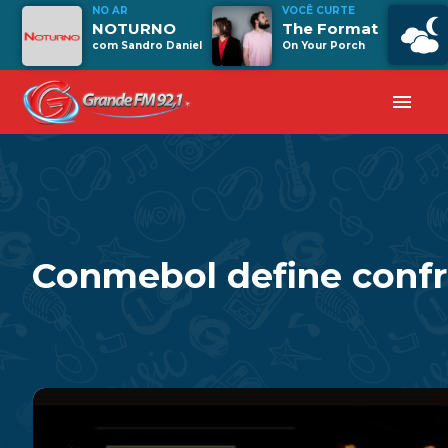
NO AR
VOCÊ CURTE
NOTURNO
The Format
com Sandro Daniel
On Your Porch
menu
Conmebol define confro