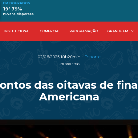
EM DOURADOS
19° 79%
nuvens dispersas
INSTITUCIONAL
COMERCIAL
PROGRAMAÇÃO
GRANDE FM TV
-
02/06/2025 18h20min
Esporte
um ano atrás
ntos das oitavas de final
Americana