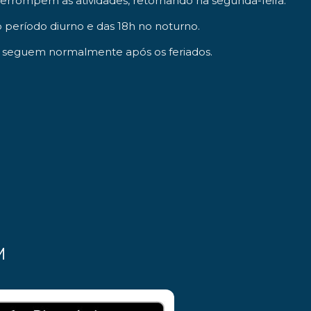
errompem as atividades, retornando na segunda-feira.
no período diurno e das 18h no noturno.
os seguem normalmente após os feriados.
M