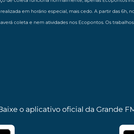
viço de coleta funciona normalmente, apenas Ecopontos int
realizada em horário especial, mais cedo. A partir das 6h, 
 haverá coleta e nem atividades nos Ecopontos. Os trabalh
Baixe o aplicativo oficial da Grande F