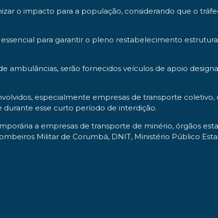
inimizar o impacto para a população, considerando que o tr
é essencial para garantir o pleno restabelecimento estrutur
de ambulâncias, serão fornecidos veículos de apoio design
s envolvidos, especialmente empresas de transporte coleti
urante esse curto período de interdição.
porária a empresas de transporte de minério, órgãos estad
 Bombeiros Militar de Corumbá, DNIT, Ministério Público Est