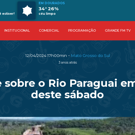
EM DOURADOS
34° 26%
estiver!
céu limpo
INSTITUCIONAL
COMERCIAL
PROGRAMAÇÃO
GRANDE FM TV
-
12/04/2024 17h00min
Mato Grosso do Sul
3 anos atrás
sobre o Rio Paraguai em
deste sábado