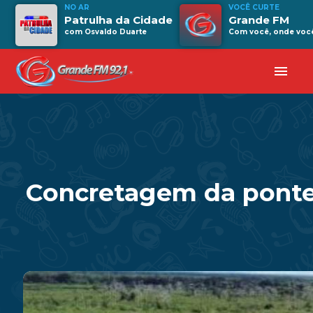
NO AR
VOCÊ CURTE
Patrulha da Cidade
Grande FM
com Osvaldo Duarte
Com você, onde você 
menu
Concretagem da ponte 