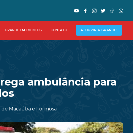
GRANDE FM EVENTOS
CONTATO
► OUVIR A GRANDE!
trega ambulância para
dos
tos de Macaúba e Formosa