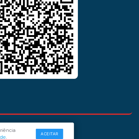
riência
ACEITAR
ade
.