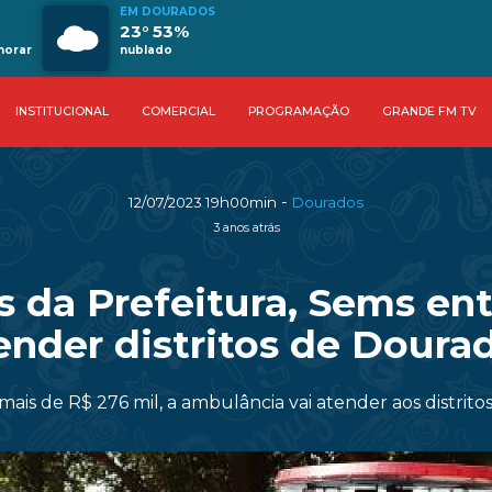
EM DOURADOS
23° 53%
horar
nublado
INSTITUCIONAL
COMERCIAL
PROGRAMAÇÃO
GRANDE FM TV
-
12/07/2023 19h00min
Dourados
3 anos atrás
s da Prefeitura, Sems en
ender distritos de Doura
ais de R$ 276 mil, a ambulância vai atender aos distri