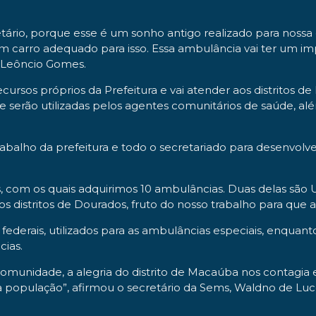
retário, porque esse é um sonho antigo realizado para no
um carro adequado para isso. Essa ambulância vai ter um im
, Leôncio Gomes.
 recursos próprios da Prefeitura e vai atender aos distrit
 serão utilizadas pelos agentes comunitários de saúde, al
rabalho da prefeitura e todo o secretariado para desenvol
, com os quais adquirimos 10 ambulâncias. Duas delas são 
s distritos de Dourados, fruto do nosso trabalho para que a
federais, utilizados para as ambulâncias especiais, enquant
cias.
comunidade, a alegria do distrito de Macaúba nos contagia 
a população”, afirmou o secretário da Sems, Waldno de Luc