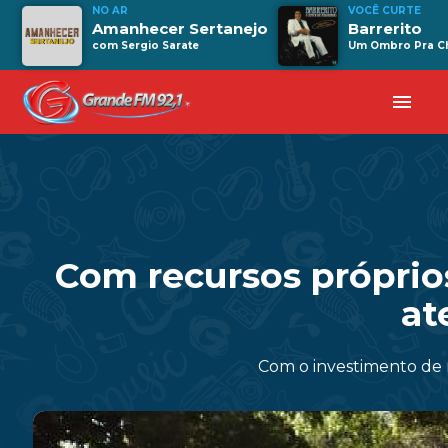
NO AR
VOCÊ CURTE
Amanhecer Sertanejo
Barrerito
com Sergio Sarate
Um Ombro Pra C
menu
Com recursos próprio
at
Com o investimento de m