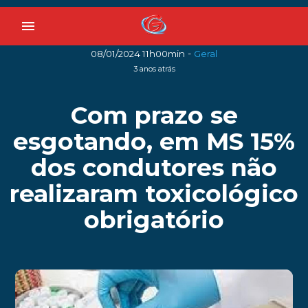
menu
-
08/01/2024 11h00min
Geral
3 anos atrás
Com prazo se
esgotando, em MS 15%
dos condutores não
realizaram toxicológico
obrigatório