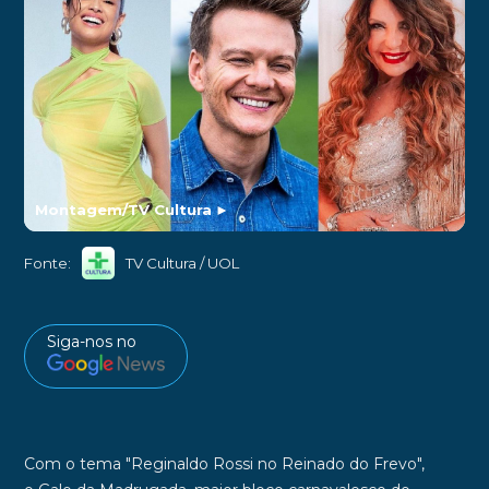
Montagem/TV Cultura
►
Fonte:
TV Cultura / UOL
Siga-nos no
Com o tema
"Reginaldo Rossi no Reinado do Frevo"
,