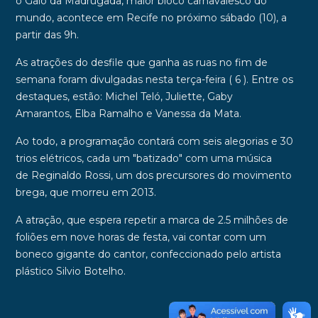
o
Galo da Madrugada
, maior bloco carnavalesco do
mundo, acontece em
Recife
no próximo sábado (10), a
partir das 9h.
As atrações do desfile que ganha as ruas no fim de
semana foram divulgadas nesta terça-feira ( 6 ). Entre os
destaques, estão:
Michel Teló
,
Juliette
,
Gaby
Amarantos
,
Elba Ramalho
e
Vanessa da Mata
.
Ao todo, a programação contará com
seis alegorias
e
30
trios elétricos
, cada um "batizado" com uma música
de
Reginaldo Rossi
, um dos precursores do movimento
brega, que morreu em 2013.
A atração, que espera repetir a marca de
2.5 milhões de
foliões
em
nove horas
de festa, vai contar com um
boneco gigante do cantor, confeccionado pelo artista
plástico
Silvio Botelho
.