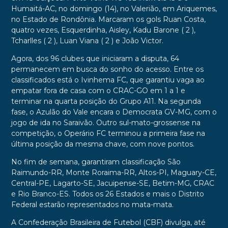
Humaitá-AC, no domingo (14), no Valerião, em Ariquemes,
no Estado de Rondônia. Marcaram os gols Ruan Costa,
quatro vezes, Esquerdinha, Aisley, Kadu Barone ( 2 ),
Tcharlles ( 2 ), Luan Viana ( 2 ) e João Victor.
Agora, dos 96 clubes que iniciaram a disputa, 64
permanecem em busca do sonho do acesso. Entre os
classificados está o Ivinhema FC, que garantiu vaga ao
empatar fora de casa com o CRAC-GO em 1 a 1 e
terminar na quarta posição do Grupo A11. Na segunda
fase, o Azulão do Vale encara o Democrata GV-MG, com o
jogo de ida no Saraivão. Outro sul-mato-grossense na
competição, o Operário FC terminou a primeira fase na
última posição da mesma chave, com nove pontos.
No fim de semana, garantiram classificação São
Raimundo-RR, Monte Roraima-RR, Altos-PI, Maguary-CE,
Central-PE, Lagarto-SE, Jacuipense-SE, Betim-MG, CRAC
e Rio Branco-ES. Todos os 26 Estados e mais o Distrito
Federal estarão representados no mata-mata.
A Confederação Brasileira de Futebol (CBF) divulga, até