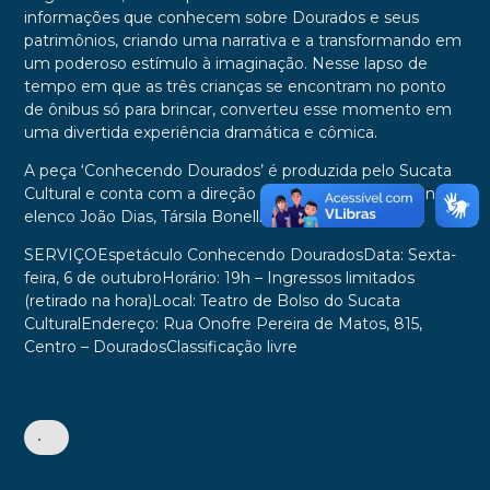
informações que conhecem sobre Dourados e seus
patrimônios, criando uma narrativa e a transformando em
um poderoso estímulo à imaginação. Nesse lapso de
tempo em que as três crianças se encontram no ponto
de ônibus só para brincar, converteu esse momento em
uma divertida experiência dramática e cômica.
A peça ‘Conhecendo Dourados’ é produzida pelo Sucata
Cultural e conta com a direção de João Rocha e traz no
elenco João Dias, Társila Bonelli e Junior de Oliveira.
SERVIÇO
Espetáculo Conhecendo DouradosData: Sexta-
feira, 6 de outubroHorário: 19h – Ingressos limitados
(retirado na hora)Local: Teatro de Bolso do Sucata
CulturalEndereço: Rua Onofre Pereira de Matos, 815,
Centro – DouradosClassificação livre
•