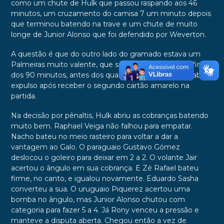
como um chute de Hulk que passou raspando aos 46
minutos, um cruzamento do camisa 7 um minuto depois
que terminou batendo na trave e um chute de muito
longe de Junior Alonso que foi defendido por Weverton.
A questão é que do outro lado do gramado estava um
Palmeiras muito valente, que segurou o 0 a 0 até o final
dos 90 minutos, antes dos quais o chileno Vargas acabou
expulso após receber o segundo cartão amarelo na
partida.
Na decisão por pênaltis, Hulk abriu as cobranças batendo
muito bem. Raphael Veiga não falhou para empatar.
Nacho bateu no meio rasteiro para voltar a dar a
vantagem ao Galo. O paraguaio Gustavo Gómez
deslocou o goleiro para deixar em 2 a 2. O volante Jair
acertou o ângulo em sua cobrança. E Zé Rafael bateu
firme, no canto, e igualou novamente. Eduardo Sasha
converteu a sua. O uruguaio Piquerez acertou uma
bomba no ângulo, mas Junior Alonso chutou com
categoria para fazer 5 a 4. Já Rony venceu a pressão e
manteve a disputa aberta. Chegou então a vez de