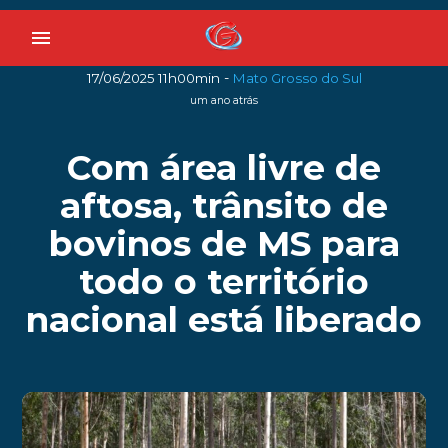
menu
-
17/06/2025 11h00min
Mato Grosso do Sul
um ano atrás
Com área livre de
aftosa, trânsito de
bovinos de MS para
todo o território
nacional está liberado