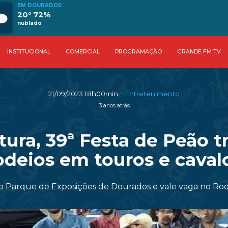
EM DOURADOS
20° 72%
nublado
INSTITUCIONAL
COMERCIAL
PROGRAMAÇÃO
GRANDE FM TV
-
21/09/2023 18h00min
Entretenimento
3 anos atrás
ura, 39ª Festa de Peão t
odeios em touros e caval
o Parque de Exposições de Dourados e vale vaga no Rode