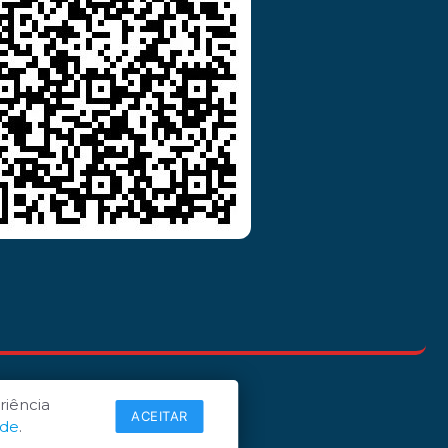
riência
ACEITAR
ade
.