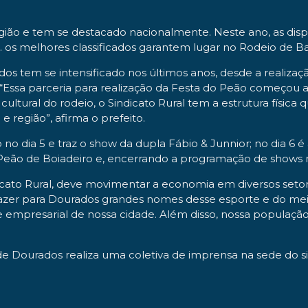
região e tem se destacado nacionalmente. Neste ano, as di
. os melhores classificados garantem lugar no Rodeio de B
ados tem se intensificado nos últimos anos, desde a realiz
 “Essa parceria para realização da Festa do Peão começou 
ultural do rodeio, o Sindicato Rural tem a estrutura física q
 região”, afirma o prefeito.
 no dia 5 e traz o show da dupla Fábio & Junnior; no dia 6 é
Peão de Boiadeiro e, encerrando a programação de shows n
icato Rural, deve movimentar a economia em diversos setor
razer para Dourados grandes nomes desse esporte e do meio 
e empresarial de nossa cidade. Além disso, nossa população 
l de Dourados realiza uma coletiva de imprensa na sede do 