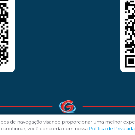
ados de navegação visando proporcionar uma melhor expe
© 1980 - 2026
POLÍTICA DE PRIVACIDADE
-
TERMOS DE USO
 Ao continuar, você concorda com nossa
Política de Privacid
Desenvolvido por
ANSIM