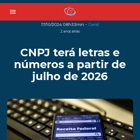
menu
-
17/10/2024 08h33min
Geral
2 anos atrás
CNPJ terá letras e
números a partir de
julho de 2026