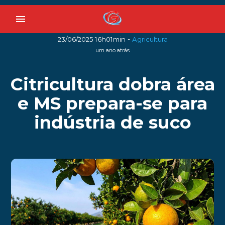
menu
-
23/06/2025 16h01min
Agricultura
um ano atrás
Citricultura dobra área
e MS prepara-se para
indústria de suco