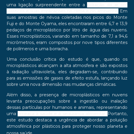
uma ligação surpreendente entre a
poluição do ar por
plásticos e suas implicações no clima e no ambiente.
Em
suas amostras de névoa coletadas nos picos do Monte
Fuji e do Monte Oyama, eles encontraram entre 6,7 e 13,9
pedaços de microplástico por litro de água das nuvens.
Esses microplásticos, variando em tamanho de 7,1 a 94,6
micrômetros, eram compostos por nove tipos diferentes
de polímeros e uma borracha.
Uma conclusão crítica do estudo é que, quando os
microplásticos alcançam a alta atmosfera e são expostos
à radiação ultravioleta, eles degradam-se, contribuindo
para as emissões de gases de efeito estufa, lançando luz
sobre uma nova dimensão nas mudanças climáticas.
Além disso, a presença de microplásticos em nuvens
levanta preocupações sobre a ingestão ou inalação
dessas partículas por humanos e animais, representando
uma
ameaça à saúde e à segurança alimentar.
Portanto,
este estudo destaca a urgência de abordar a poluição
atmosférica por plásticos para proteger nosso planeta e
nossa saúde.