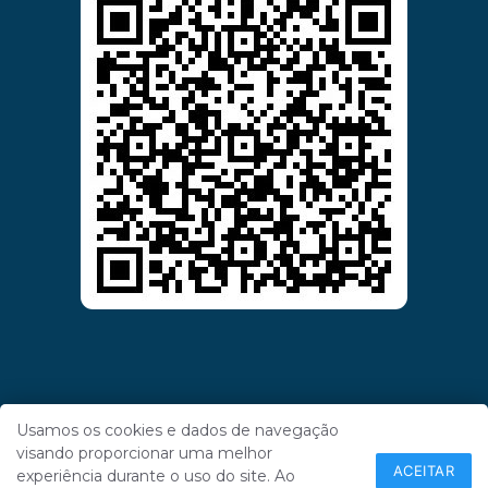
Usamos os cookies e dados de navegação
visando proporcionar uma melhor
ACEITAR
experiência durante o uso do site. Ao