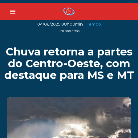
menu
-
04/08/2025 08h00min
Tempo
um ano atrás
Chuva retorna a partes
do Centro-Oeste, com
destaque para MS e MT