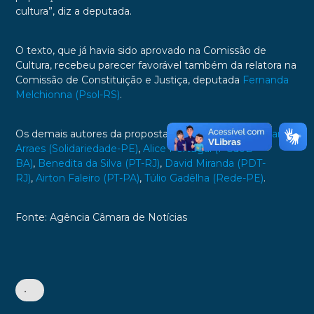
cultura”, diz a deputada.
O texto, que já havia sido aprovado na Comissão de
Cultura, recebeu parecer favorável também da relatora na
Comissão de Constituição e Justiça, deputada
Fernanda
Melchionna (Psol-RS)
.
Os demais autores da proposta são os deputados:
Marília
Arraes (Solidariedade-PE)
,
Alice Portugal (PCdoB-
BA)
,
Benedita da Silva (PT-RJ)
,
David Miranda (PDT-
RJ)
,
Airton Faleiro (PT-PA)
,
Túlio Gadêlha (Rede-PE)
.
Fonte: Agência Câmara de Notícias
•