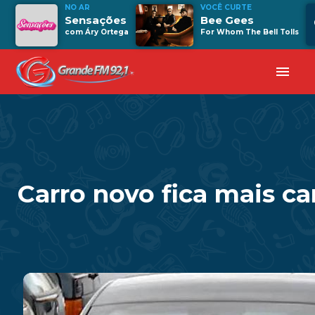
NO AR
VOCÊ CURTE
Sensações
Bee Gees
com Áry Ortega
For Whom The Bell Tolls
menu
Carro novo fica mais 