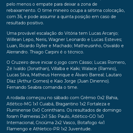
pelo menos o empate para deixar a zona de
rebaixamento. O time mineiro ocupa a sétima colocação,
com 36, e pode assumir a quinta posição em caso de
resultado positivo.
Uma provável escalação do Vitória tem Lucas Arcanjo;
Willean Lepo, Neris, Wagner Leonardo e Lucas Esteves;
Luan, Ricardo Ryller e Machado; Matheusinho, Osvaldo e
Alerrandro. Thiago Carpini é o técnico.
O Cruzeiro deve iniciar o jogo com Cássio; Lucas Romero,
Zé Ivaldo (Jonathan), Villalba e Kaiki; Walace (Ramiro),
Lucas Silva, Matheus Henrique e Álvaro Barreal; Lautaro
Díaz (Arthur Gomes) e Kaio Jorge (Juan Dinenno).
Fernando Seabra comanda o time.
A rodada começou no sábado com Grêmio 0x2 Bahia,
Atlético-MG 1x1 Cuiabá, Bragantino 1x2 Fortaleza e
Fluminense 0x0 Corinthians. Os resultados de domingo
foram Palmeiras 2x1 São Paulo, Atlético-GO 1x0
Internacional, Criciúma 2x2 Vasco, Botafogo 4x1
Flamengo e Athletico-PR 1x2 Juventude.