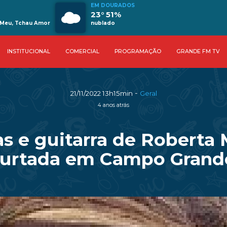
EM DOURADOS
23° 51%
 Meu, Tchau Amor
nublado
INSTITUCIONAL
COMERCIAL
PROGRAMAÇÃO
GRANDE FM TV
-
21/11/2022 13h15min
Geral
4 anos atrás
s e guitarra de Roberta 
furtada em Campo Grand