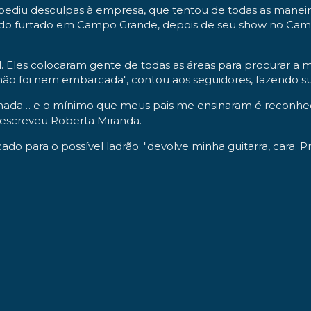
pediu desculpas à empresa, que tentou de todas as maneira
r sido furtado em Campo Grande, depois de seu show no Cam
. Eles colocaram gente de todas as áreas para procurar a 
 não foi nem embarcada", contou aos seguidores, fazendo su
nhada… e o mínimo que meus pais me ensinaram é reconhece
, escreveu Roberta Miranda.
 para o possível ladrão: "devolve minha guitarra, cara. Pra