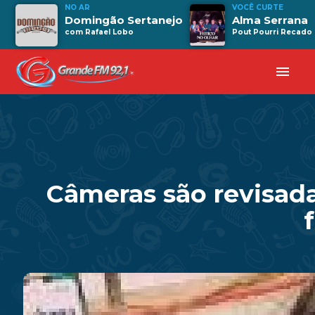
NO AR
VOCÊ CURTE
Domingão Sertanejo
Alma Serrana
com Rafael Lobo
Pout Pourri Recado
menu
Câmeras são revisada