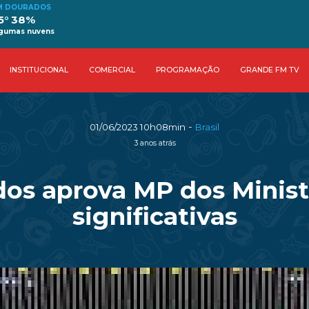
M DOURADOS
5° 38%
lgumas nuvens
INSTITUCIONAL
COMERCIAL
PROGRAMAÇÃO
GRANDE FM TV
-
01/06/2023 10h08min
Brasil
3 anos atrás
s aprova MP dos Minist
significativas