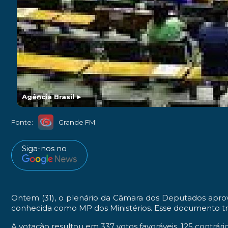
Agência Brasil
►
Fonte:
Grande FM
Siga-nos no
Ontem (31), o plenário da Câmara dos Deputados apro
conhecida como MP dos Ministérios. Esse documento tra
A votação resultou em 337 votos favoráveis, 125 contrár