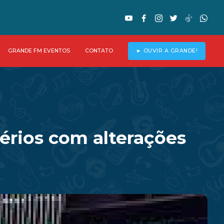
GRANDE FM EVENTOS
CONTATO
► OUVIR A GRANDE!
érios com alterações